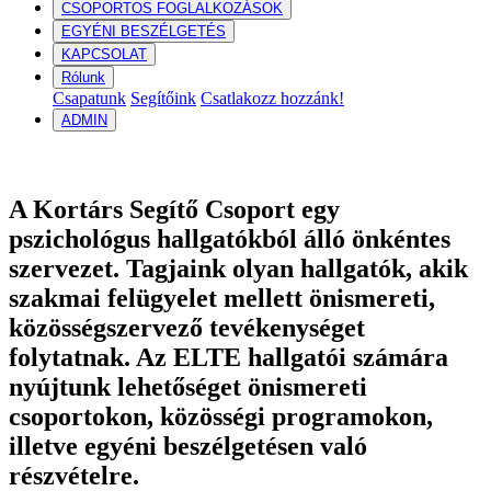
CSOPORTOS FOGLALKOZÁSOK
EGYÉNI BESZÉLGETÉS
KAPCSOLAT
Rólunk
Csapatunk
Segítőink
Csatlakozz hozzánk!
ADMIN
A Kortárs Segítő Csoport egy
pszichológus hallgatókból álló önkéntes
szervezet. Tagjaink olyan hallgatók, akik
szakmai felügyelet mellett önismereti,
közösségszervező tevékenységet
folytatnak. Az ELTE hallgatói számára
nyújtunk lehetőséget önismereti
csoportokon, közösségi programokon,
illetve egyéni beszélgetésen való
részvételre.